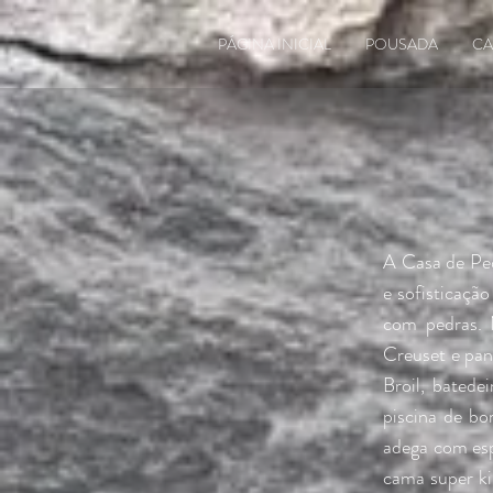
PÁGINA INICIAL
POUSADA
CA
A Casa de Ped
e sofisticaçã
com pedras. 
Creuset e pan
Broil, batede
piscina de bo
adega com esp
cama super ki