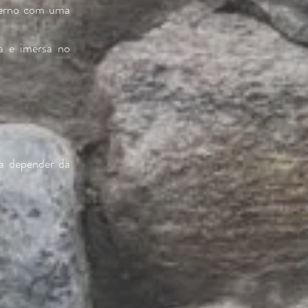
nverno com uma
a e imersa no
 a depender da