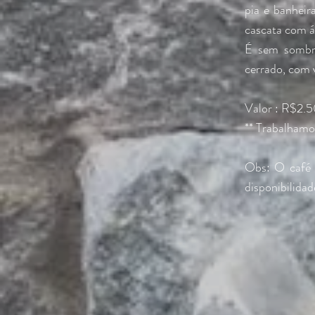
pia e banhei
cascata com á
É sem sombra
cerrado, com 
Valor : R$2.5
** Trabalhamo
Obs: O café 
disponibilidad