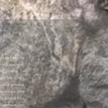
MAIS
ia de requinte
odo construído
o, panelas Le
mericana Char-
zinha externa,
andarela e uma
íte possui uma
O banheiro tem