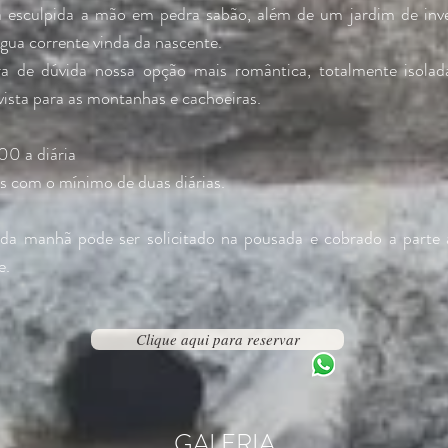
ra esculpida a mão em pedra sabão, além de um jardim de i
gua corrente vinda da nascente.
 de dúvida nossa opção mais romântica, totalmente isolad
vista para as montanhas e cachoeiras.
00 a diária
s com o mínimo de duas diárias.
da manhã pode ser solicitado na pousada e cobrado a parte
e.
Clique aqui para reservar
GALERIA